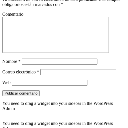
obligatorios están marcados con
*
Comentario
Nombre
*
Correo electrónico
*
Web
You need to drag a widget into your sidebar in the WordPress
Admin
You need to drag a widget into your sidebar in the WordPress