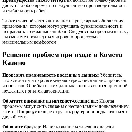
Преимущества такого метода
включают не только удобный
доступ в любое время, но и улучшенную производительность
и стабильность работы.
Также стоит обратить внимание на регулярные обновления
приложения, которые могут улучшать функциональность и
исправлять возможные ошибки. Следуя этим простым шагам,
вы сможете наслаждаться игровым процессом с
максимальным комфортом.
Решение проблем при входе в Комета
Казино
Проверьте правильность введённых данных:
Убедитесь,
что все логин и пароль введены верно, без лишних пробелов
и опечаток. Ошибки в этих данных часто являются причиной
неудачных попыток авторизации.
Обратите внимание на интернет-соединение:
Иногда
проблемы могут быть связаны с нестабильным подключением
к сети. Попробуйте перезагрузить роутер или подключиться к
другой сети.
Обновите браузер:
Использование устаревших версий