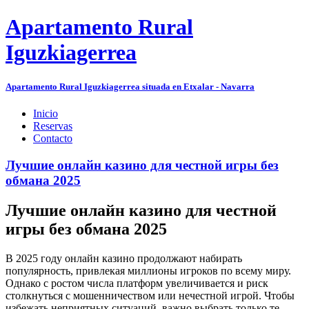
Apartamento Rural
Iguzkiagerrea
Apartamento Rural Iguzkiagerrea situada en Etxalar - Navarra
Inicio
Reservas
Contacto
Лучшие онлайн казино для честной игры без
обмана 2025
Лучшие онлайн казино для честной
игры без обмана 2025
В 2025 году онлайн казино продолжают набирать
популярность, привлекая миллионы игроков по всему миру.
Однако с ростом числа платформ увеличивается и риск
столкнуться с мошенничеством или нечестной игрой. Чтобы
избежать неприятных ситуаций, важно выбрать только те