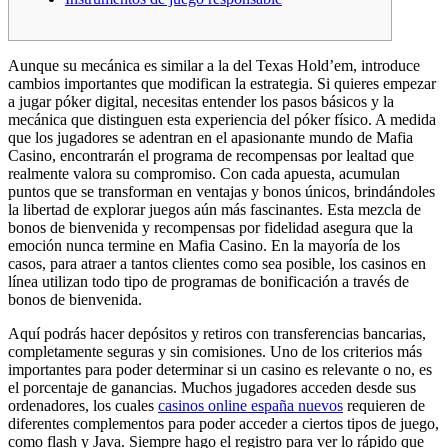
Aunque su mecánica es similar a la del Texas Hold’em, introduce
cambios importantes que modifican la estrategia. Si quieres empezar
a jugar póker digital, necesitas entender los pasos básicos y la
mecánica que distinguen esta experiencia del póker físico. A medida
que los jugadores se adentran en el apasionante mundo de Mafia
Casino, encontrarán el programa de recompensas por lealtad que
realmente valora su compromiso. Con cada apuesta, acumulan
puntos que se transforman en ventajas y bonos únicos, brindándoles
la libertad de explorar juegos aún más fascinantes. Esta mezcla de
bonos de bienvenida y recompensas por fidelidad asegura que la
emoción nunca termine en Mafia Casino. En la mayoría de los
casos, para atraer a tantos clientes como sea posible, los casinos en
línea utilizan todo tipo de programas de bonificación a través de
bonos de bienvenida.
Aquí podrás hacer depósitos y retiros con transferencias bancarias,
completamente seguras y sin comisiones. Uno de los criterios más
importantes para poder determinar si un casino es relevante o no, es
el porcentaje de ganancias. Muchos jugadores acceden desde sus
ordenadores, los cuales
casinos online españa nuevos
requieren de
diferentes complementos para poder acceder a ciertos tipos de juego,
como flash y Java. Siempre hago el registro para ver lo rápido que