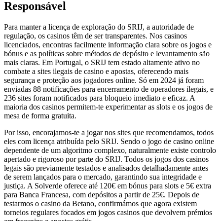
Responsável
Para manter a licença de exploração do SRIJ, a autoridade de
regulação, os casinos têm de ser transparentes. Nos casinos
licenciados, encontras facilmente informação clara sobre os jogos e
bónus e as políticas sobre métodos de depósito e levantamento são
mais claras. Em Portugal, o SRIJ tem estado altamente ativo no
combate a sites ilegais de casino e apostas, oferecendo mais
segurança e proteção aos jogadores online. Só em 2024 já foram
enviadas 88 notificações para encerramento de operadores ilegais, e
236 sites foram notificados para bloqueio imediato e eficaz. A
maioria dos casinos permitem-te experimentar as slots e os jogos de
mesa de forma gratuita.
Por isso, encorajamos-te a jogar nos sites que recomendamos, todos
eles com licença atribuída pelo SRIJ. Sendo o jogo de casino online
dependente de um algoritmo complexo, naturalmente existe controlo
apertado e rigoroso por parte do SRIJ. Todos os jogos dos casinos
legais são previamente testados e analisados detalhadamente antes
de serem lançados para o mercado, garantindo sua integridade e
justiça. A Solverde oferece até 120€ em bónus para slots e 5€ extra
para Banca Francesa, com depósitos a partir de 25€. Depois de
testarmos o casino da Betano, confirmámos que agora existem
torneios regulares focados em jogos casinos que devolvem prémios