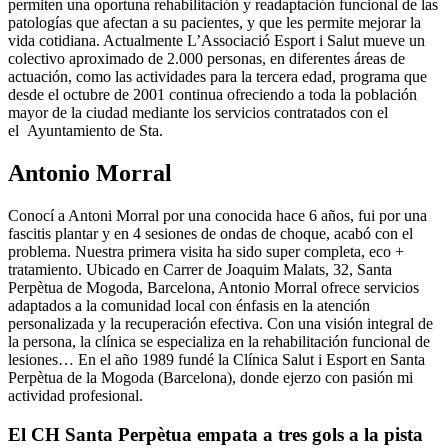
permiten una oportuna rehabilitación y readaptación funcional de las
patologías que afectan a su pacientes, y que les permite mejorar la
vida cotidiana. Actualmente L’Associació Esport i Salut mueve un
colectivo aproximado de 2.000 personas, en diferentes áreas de
actuación, como las actividades para la tercera edad, programa que
desde el octubre de 2001 continua ofreciendo a toda la población
mayor de la ciudad mediante los servicios contratados con el
el Ayuntamiento de Sta.
Antonio Morral
Conocí a Antoni Morral por una conocida hace 6 años, fui por una
fascitis plantar y en 4 sesiones de ondas de choque, acabó con el
problema. Nuestra primera visita ha sido super completa, eco +
tratamiento. Ubicado en Carrer de Joaquim Malats, 32, Santa
Perpètua de Mogoda, Barcelona, Antonio Morral ofrece servicios
adaptados a la comunidad local con énfasis en la atención
personalizada y la recuperación efectiva. Con una visión integral de
la persona, la clínica se especializa en la rehabilitación funcional de
lesiones… En el año 1989 fundé la Clínica Salut i Esport en Santa
Perpètua de la Mogoda (Barcelona), donde ejerzo con pasión mi
actividad profesional.
El CH Santa Perpètua empata a tres gols a la pista