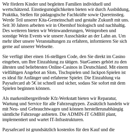
Wir fördern Kinder und begleiten Familien individuell und
wertschätzend. Einstiegsmöglichkeiten bieten wir durch Ausbildung,
Praktika, Stellen für pädagogische Fachkräfte sowie Quereinstieg.
Werde Teil unserer Kita-Gemeinschaft und gestalte Zukunft mit uns.
Seit 30 Jahren arbeiten wir in Obernhof biologisch und nachhaltig.
Des weiteren bieten wir Weinwanderungen, Weinproben und
sonstige Wein Events wie unsere Ausschänke an der Lahn an. Um
mehr über unsere Veranstaltungen zu erfahren, informieren Sie sich
gerne auf unserer Webseite.
Sie verfügt über einen 16-stelligen Code, den Sie direkt im Casino
eingeben, um Ihre Einzahlung zu tätigen. StarGames gehört zu den
ältesten und beliebtesten Online-Casinos in Deutschland. Mit einem
vielfältigen Angebot an Slots, Tischspielen und Jackpot-Spielen ist
es ideal für Anfänger und erfahrene Spieler. Die Einzahlung via
Paysafecard ab 5€ ist schnell und sicher, sodass Sie sofort mit dem
Spielen beginnen können.
Als markenübergreifende Kfz-Werkstatt bieten wir Reparatur,
Wartung und Service für alle Fahrzeugtypen. Zusätzlich handeln wir
mit Neu- und Gebrauchtwagen und können herstellerunabhängig
sämtliche Fahrzeuge anbieten. Die ADMIN-IT GMBH plant,
implementiert und wartet IT-Infrastrukturen.
Paysafecard ist grundsätzlich kostenlos für den Kauf und die