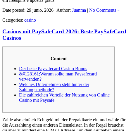
em freespins e apostas grátis.
Date posted: 29 junio, 2026 | Author:
Juanma
|
No Comments »
Categories:
casino
Casinos mit PaySafeCard 2026: Beste PaySafeCard
Casinos
Content
Der beste Paysafecard Casino Bonus
&#128161;Warum sollte man Paysafecard
verwenden?
Welches Unternehmen steht hinter der
Zahlungsmethode?
Die zahlreichen Vorteile der Nutzung von Online
Casino mit Paysafe
Zahle also einfach Echtgeld mit der Prepaidkarte ein und wähle für
die Auszahlung einen anderen Dienstleister. In der Regel brauchst
du aber zumindest eine E-Mail-Adresse, um dein Guthaben einem