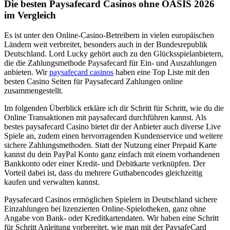
Die besten Paysafecard Casinos ohne OASIS 2026
im Vergleich
Es ist unter den Online-Casino-Betreibern in vielen europäischen
Ländern weit verbreitet, besonders auch in der Bundesrepublik
Deutschland. Lord Lucky gehört auch zu den Glücksspielanbietern,
die die Zahlungsmethode Paysafecard für Ein- und Auszahlungen
anbieten. Wir
paysafecard casinos
haben eine Top Liste mit den
besten Casino Seiten für Paysafecard Zahlungen online
zusammengestellt.
Im folgenden Überblick erkläre ich dir Schritt für Schritt, wie du die
Online Transaktionen mit paysafecard durchführen kannst. Als
bestes paysafecard Casino bietet dir der Anbieter auch diverse Live
Spiele an, zudem einen hervorragenden Kundenservice und weitere
sichere Zahlungsmethoden. Statt der Nutzung einer Prepaid Karte
kannst du dein PayPal Konto ganz einfach mit einem vorhandenen
Bankkonto oder einer Kredit- und Debitkarte verknüpfen. Der
Vorteil dabei ist, dass du mehrere Guthabencodes gleichzeitig
kaufen und verwalten kannst.
Paysafecard Casinos ermöglichen Spielern in Deutschland sichere
Einzahlungen bei lizenzierten Online-Spielotheken, ganz ohne
Angabe von Bank- oder Kreditkartendaten. Wir haben eine Schritt
für Schritt Anleitung vorbereitet, wie man mit der PaysafeCard