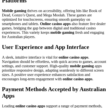
Platforms
Mobile gaming
thrives on accessibility, offering hits like Book of
Dead, Gonzo’s Quest, and Mega Moolah. These games are
optimized for touchscreens, ensuring smooth gameplay on
smartphones and tablets.
Online casino apps
also feature live dealer
games, bridging the gap between digital and traditional casino
experiences. This variety keeps
mobile gaming
fresh and engaging
for Australian players.
User Experience and App Interface
A sleek, intuitive interface is vital for
online casino apps
.
Navigation should be effortless, with quick access to games, account
settings, and customer support. High-quality
mobile gaming
apps
prioritize responsive design, adapting seamlessly to different screen
sizes. A positive user experience enhances satisfaction and
encourages long-term engagement with
online casino apps
.
Payment Methods Accepted by Australian
Apps
Leading
online casino apps
support a range of payment methods,