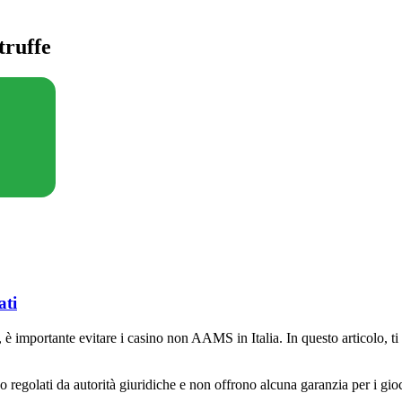
truffe
ati
te, è importante evitare i casino non AAMS in Italia. In questo articolo,
regolati da autorità giuridiche e non offrono alcuna garanzia per i gioca