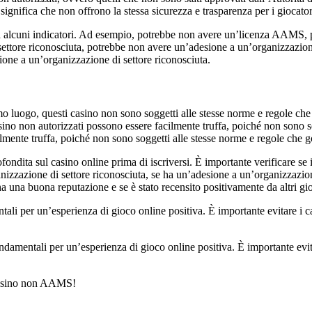
significa che non offrono la stessa sicurezza e trasparenza per i giocator
 a alcuni indicatori. Ad esempio, potrebbe non avere un’licenza AAMS, 
ettore riconosciuta, potrebbe non avere un’adesione a un’organizzazion
ione a un’organizzazione di settore riconosciuta.
imo luogo, questi casino non sono soggetti alle stesse norme e regole che
casino non autorizzati possono essere facilmente truffa, poiché non sono 
cilmente truffa, poiché non sono soggetti alle stesse norme e regole che g
rofondita sul casino online prima di iscriversi. È importante verificare 
nizzazione di settore riconosciuta, se ha un’adesione a un’organizzazio
ha una buona reputazione e se è stato recensito positivamente da altri gio
ali per un’esperienza di gioco online positiva. È importante evitare i ca
ndamentali per un’esperienza di gioco online positiva. È importante evita
 casino non AAMS!