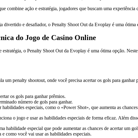
 combine ação e estratégia, jogadores que buscam uma experiência de 
ja divertido e desafiador, o Penalty Shoot Out da Evoplay é uma ótima 
cnica do Jogo de Casino Online
estratégia, o Penalty Shoot Out da Evoplay é uma ótima opção. Neste art
 um penalty shootout, onde você precisa acertar os gols para ganhar pr
rtar os gols para ganhar prêmios.
erminado número de gols para ganhar.
sar habilidades especiais, como o «Power Shot», que aumenta as chances
iona o jogo e usar as habilidades especiais de forma eficaz. Além disso
ma habilidade especial que pode aumentar as chances de acertar um gol
 e como você vai usar as habilidades especiais.