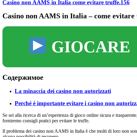
Casino non AAMS in Italia come evitare truffe.156
Casino non AAMS in Italia – come evitare 
GIOCARE
Содержимое
La minaccia dei casino non autorizzati
Perché è importante evitare i casino non autorizz
Se sei alla ricerca di un’esperienza di gioco online sicura e trasparen
forniremo consigli pratici per evitare le truffe.
Il problema dei casino non AAMS in Italia è che molti di loro non sono 
alcuna possibilità di recupero.