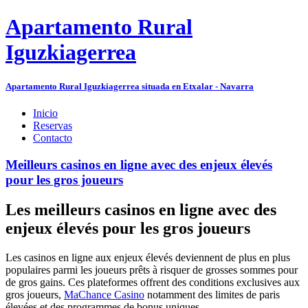
Apartamento Rural
Iguzkiagerrea
Apartamento Rural Iguzkiagerrea situada en Etxalar - Navarra
Inicio
Reservas
Contacto
Meilleurs casinos en ligne avec des enjeux élevés
pour les gros joueurs
Les meilleurs casinos en ligne avec des
enjeux élevés pour les gros joueurs
Les casinos en ligne aux enjeux élevés deviennent de plus en plus
populaires parmi les joueurs prêts à risquer de grosses sommes pour
de gros gains. Ces plateformes offrent des conditions exclusives aux
gros joueurs,
MaChance Casino
notamment des limites de paris
élevées et des programmes de bonus uniques.