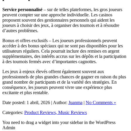
Service personnalisé
– sur de telles plateformes, les gros joueurs
peuvent compter sur une approche individuelle. Les casinos
proposent souvent des gestionnaires personnels qui aident les
joueurs à choisir des jeux, à organiser des tournois et à résoudre
d’autres problèmes.
Bonus et offres exclusifs – Les joueurs professionnels peuvent
accéder à des bonus spéciaux qui ne sont pas disponibles pour les
utilisateurs réguliers. Cela pourrait inclure des remises en argent
supplémentaires, des intérêts accrus sur les dépôts et la participation
à des tournois fermés avec d’importantes cagnottes.
Les jeux à enjeux élevés offrent également souvent aux
professionnels de plus grandes chances de gagner en raison du plus
grand nombre de participants et de la variété des stratégies. En
conséquence, les joueurs peuvent vivre une expérience plus
excitante et plus rentable.
Date posted: 1 abril, 2026 | Author:
Juanma
|
No Comments »
Categories:
Product Reviews, Music Reviews
You need to drag a widget into your sidebar in the WordPress
Admin