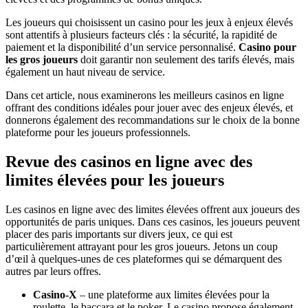
Les joueurs qui choisissent un casino pour les jeux à enjeux élevés
sont attentifs à plusieurs facteurs clés : la sécurité, la rapidité de
paiement et la disponibilité d’un service personnalisé.
Casino pour
les gros joueurs
doit garantir non seulement des tarifs élevés, mais
également un haut niveau de service.
Dans cet article, nous examinerons les meilleurs casinos en ligne
offrant des conditions idéales pour jouer avec des enjeux élevés, et
donnerons également des recommandations sur le choix de la bonne
plateforme pour les joueurs professionnels.
Revue des casinos en ligne avec des
limites élevées pour les joueurs
Les casinos en ligne avec des limites élevées offrent aux joueurs des
opportunités de paris uniques. Dans ces casinos, les joueurs peuvent
placer des paris importants sur divers jeux, ce qui est
particulièrement attrayant pour les gros joueurs. Jetons un coup
d’œil à quelques-unes de ces plateformes qui se démarquent des
autres par leurs offres.
Casino-X
– une plateforme aux limites élevées pour la
roulette, le baccara et le poker. Le casino propose également