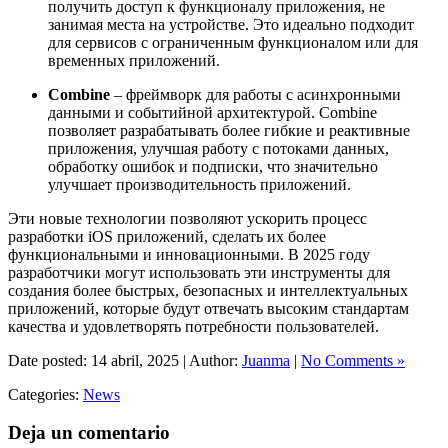
получить доступ к функционалу приложения, не
занимая места на устройстве. Это идеально подходит
для сервисов с ограниченным функционалом или для
временных приложений.
Combine
– фреймворк для работы с асинхронными
данными и событийной архитектурой. Combine
позволяет разрабатывать более гибкие и реактивные
приложения, улучшая работу с потоками данных,
обработку ошибок и подписки, что значительно
улучшает производительность приложений.
Эти новые технологии позволяют ускорить процесс
разработки iOS приложений, сделать их более
функциональными и инновационными. В 2025 году
разработчики могут использовать эти инструменты для
создания более быстрых, безопасных и интеллектуальных
приложений, которые будут отвечать высоким стандартам
качества и удовлетворять потребности пользователей.
Date posted: 14 abril, 2025 | Author:
Juanma
|
No Comments »
Categories:
News
Deja un comentario