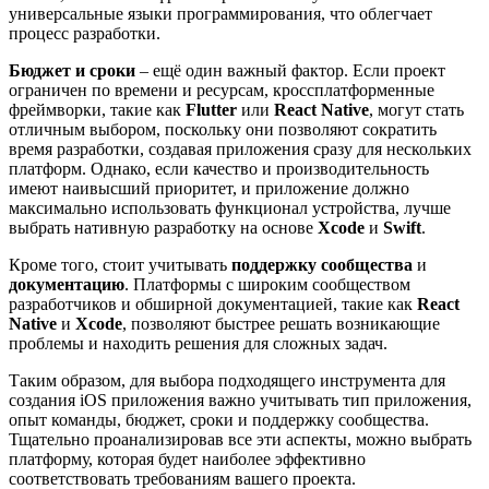
универсальные языки программирования, что облегчает
процесс разработки.
Бюджет и сроки
– ещё один важный фактор. Если проект
ограничен по времени и ресурсам, кроссплатформенные
фреймворки, такие как
Flutter
или
React Native
, могут стать
отличным выбором, поскольку они позволяют сократить
время разработки, создавая приложения сразу для нескольких
платформ. Однако, если качество и производительность
имеют наивысший приоритет, и приложение должно
максимально использовать функционал устройства, лучше
выбрать нативную разработку на основе
Xcode
и
Swift
.
Кроме того, стоит учитывать
поддержку сообщества
и
документацию
. Платформы с широким сообществом
разработчиков и обширной документацией, такие как
React
Native
и
Xcode
, позволяют быстрее решать возникающие
проблемы и находить решения для сложных задач.
Таким образом, для выбора подходящего инструмента для
создания iOS приложения важно учитывать тип приложения,
опыт команды, бюджет, сроки и поддержку сообщества.
Тщательно проанализировав все эти аспекты, можно выбрать
платформу, которая будет наиболее эффективно
соответствовать требованиям вашего проекта.