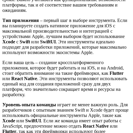
платформы, так и её соответствие вашим требованиям и
ожиданиям.
Тип приложения
– первый шаг в выборе инструмента. Если
вы планируете создать нативное приложение для iOS с
максимальной производительностью и интеграцией с
устройствами Apple, лучшим выбором будет использование
Xcode
с
Swift
или
SwiftUI
. Эти инструменты идеально
подходят для разработки приложений, которые максимально
используют возможности экосистемы Apple.
Если ваша цель – создание кроссплатформенного
приложения, которое будет работать и на iOS, и на Android,
стоит обратить внимание на такие фреймворки, как
Flutter
или
React Native
. Эти инструменты позволяют использовать
единый код для создания приложений сразу для двух
платформ, что значительно сокращает время и ресурсы на
разработку.
Уровень опыта команды
играет не менее важную роль. Для
разработчиков с опытным знанием Swift и Xcode будет проще
использовать официальные инструменты Apple, такие как
Xcode
или
SwiftUI
. Если же команда имеет опыт работы с
JavaScript, предпочтение можно отдать
React Native
или
Flutter
, так как эти фреймворки используют более